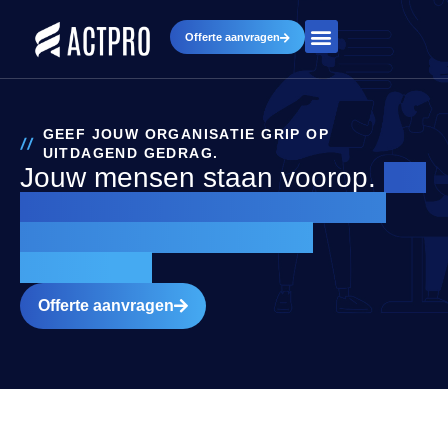
Offerte aanvragen
GEEF JOUW ORGANISATIE GRIP OP
UITDAGEND GEDRAG.
Jouw mensen staan voorop.
Wij
leren je team om uitdagend
gedrag effectief te de-
escaleren
Offerte aanvragen