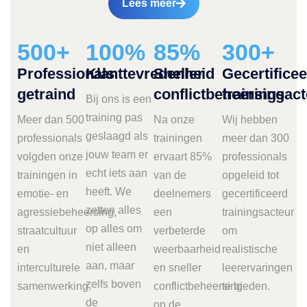
Lees meer
500
+
100
%
85
%
300
+
Professionals
Klanttevredenheid
Sneller
Gecertifice
getraind
conflictbeheersing
trainingsac
Bij ons is een
training pas
Meer dan 500
Na onze
Wij hebben
geslaagd als
professionals
trainingen
meer dan 300
jouw team er
volgden onze
ervaart 85%
professionals
echt iets aan
trainingen in
van de
opgeleid tot
heeft. We
emotie- en
deelnemers
gecertificeerd
zetten alles
agressiebeheersing,
een
trainingsacteur
op alles om
straatcultuur
verbeterde
om
niet alleen
en
weerbaarheid
realistische
aan, maar
interculturele
en sneller
leerervaringen
zelfs boven
samenwerking.
conflictbeheersing
te bieden.
de
op de