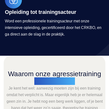
Opleiding tot trainingsacteur
Word een professionele trainingsacteur met onze
intensieve opleiding, gecertificeerd door het CRKBO, en
ga direct aan de slag in de praktijk.
Waarom onze agressietraining
blijft hangen
Je kent het wel: aanwezig moeten zijn bij een training
omdat het verplicht is. Maar eigenlijk heb je er helemaal
geen zin in. Je hebt nog een berg werk liggen, of je bent
bang dat het weer zo’n saaie, theoretische training