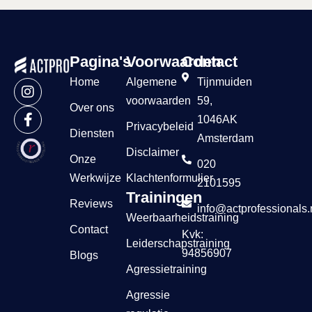
Pagina's
Voorwaarden
Contact
Home
Algemene
Tijnmuiden
voorwaarden
59,
Over ons
1046AK
Privacybeleid
Diensten
Amsterdam
Disclaimer
Onze
020
Werkwijze
Klachtenformulier
2101595
Trainingen
Reviews
info@actprofessionals.
Weerbaarheidstraining
Contact
Kvk:
Leiderschapstraining
94856907
Blogs
Agressietraining
Agressie