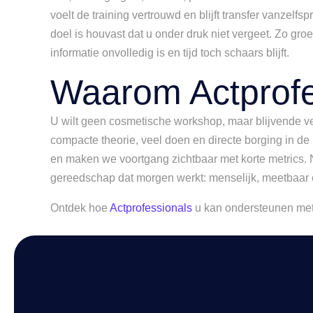
voelt de training vertrouwd en blijft transfer vanzel
doel is houvast dat u onder druk niet vergeet. Zo gro
informatie onvolledig is en tijd toch schaars blijft.
Waarom Actprofe
U wilt geen cosmetische workshop, maar blijvende verb
compacte theorie, veel doen en directe borging in de 
en maken we voortgang zichtbaar met korte metrics. Na
gereedschap dat morgen werkt: menselijk, meetbaar e
Ontdek hoe
Actprofessionals
u kan ondersteunen met