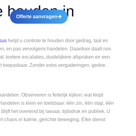
e houden in
Offerte aanvragen
tact
sus
helpt u controle te houden door gedrag, taal en
zen, en pas vervolgens handelen. Daardoor daalt ruis
at: kortere escalaties, duidelijkere afspraken en een
ct toepasbaar. Zonder extra vergaderingen, gedoe.
delen. Observeren is feitelijk kijken: wat klopt
Handelen is klein en toetsbaar: één zin, één stap, één
jft het overeind bij lawaai, tijdsdruk en publiek. U
ert chaos in kalme, gerichte beweging. Elke dienst