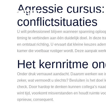
Agressie cursus:
Home
Over ons
Dienste
conflictsituaties
U wilt professioneel blijven wanneer spanning oploop
timing te verbinden aan één duidelijk doel. In deze 
en ontstaat richting. U ervaart dat kleine keuzes adem
kamer die voelbaar rustiger wordt. Deze aanpak werkt
Het kernritme on
Onder druk vernauwt aandacht. Daarom werken we in de
zeker, wat vermoedt u slechts? Besluiten is het doel 
check. Door hardop te denken kunnen collega’s naadlo
wint tijd, voorkomt misverstanden en houdt ruimte voo
opnieuw, consequent.