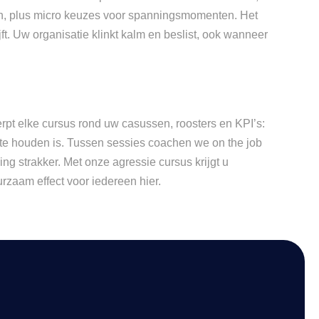
ekken, plus micro keuzes voor spanningsmomenten. Het
ft. Uw organisatie klinkt kalm en beslist, ook wanneer
erpt elke cursus rond uw casussen, roosters en KPI’s:
ol te houden is. Tussen sessies coachen we on the job
ng strakker. Met onze agressie cursus krijgt u
rzaam effect voor iedereen hier.