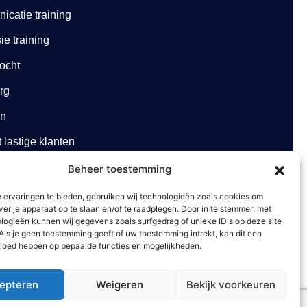
catie training
e training
ocht
org
en
lastige klanten
Beheer toestemming
rg
 ervaringen te bieden, gebruiken wij technologieën zoals cookies om
ver je apparaat op te slaan en/of te raadplegen. Door in te stemmen met
logieën kunnen wij gegevens zoals surfgedrag of unieke ID's op deze site
Als je geen toestemming geeft of uw toestemming intrekt, kan dit een
vloed hebben op bepaalde functies en mogelijkheden.
epteren
Weigeren
Bekijk voorkeuren
Website gemaakt door
Arkdesign.nl