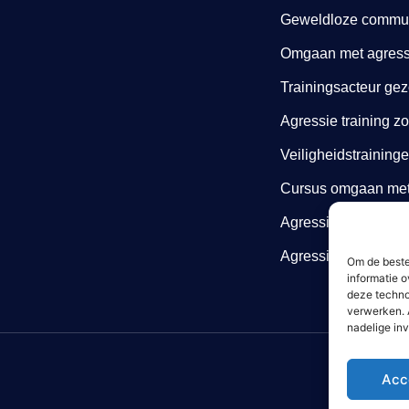
Geweldloze communi
Omgaan met agressi
Trainingsacteur gez
Agressie training z
Veiligheidstraining
Cursus omgaan met 
Agressie cursus
Agressietraining zo
Om de beste
informatie o
deze techno
verwerken. 
nadelige in
Acc