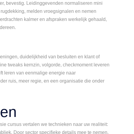
oer, bevestig. Leidinggevenden normaliseren mini
elen rugdekking, melden vroegsignalen en nemen
 overdrachten kalmer en afspraken werkelijk gehaald,
edereen.
peningen, duidelijkheid van besluiten en klant of
eine tweaks kernzin, volgorde, checkmoment leveren
ift leren van eenmalige energie naar
der ruis, meer regie, en een organisatie die onder
ren
essie cursus vertalen we technieken naar uw realiteit:
ubliek. Door sector specifieke details mee te nemen,