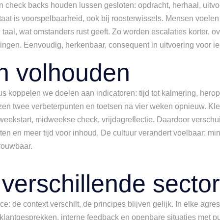
en check backs houden lussen gesloten: opdracht, herhaal, uitv
esultaat is voorspelbaarheid, ook bij roosterwissels. Mensen vo
en taal, wat omstanders rust geeft. Zo worden escalaties korter,
lingen. Eenvoudig, herkenbaar, consequent in uitvoering voor i
n volhouden
sus koppelen we doelen aan indicatoren: tijd tot kalmering, hero
ezen twee verbeterpunten en toetsen na vier weken opnieuw. Kl
 weekstart, midweekse check, vrijdagreflectie. Daardoor verschu
en en meer tijd voor inhoud. De cultuur verandert voelbaar: min
trouwbaar.
verschillende secto
ce: de context verschilt, de principes blijven gelijk. In elke agr
n klantgesprekken, interne feedback en openbare situaties met p