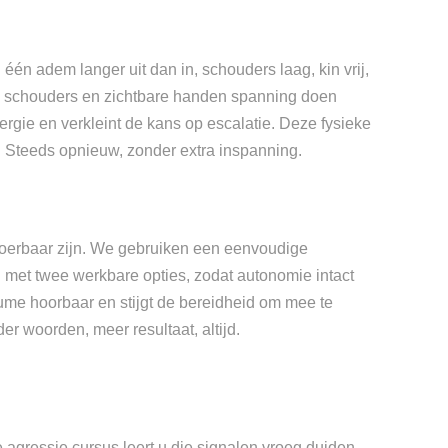
 één adem langer uit dan in, schouders laag, kin vrij,
en schouders en zichtbare handen spanning doen
gie en verkleint de kans op escalatie. Deze fysieke
k. Steeds opnieuw, zonder extra inspanning.
tvoerbaar zijn. We gebruiken een eenvoudige
ggen met twee werkbare opties, zodat autonomie intact
lume hoorbaar en stijgt de bereidheid om mee te
der woorden, meer resultaat, altijd.
e agressie cursus leert u die signalen vroeg duiden