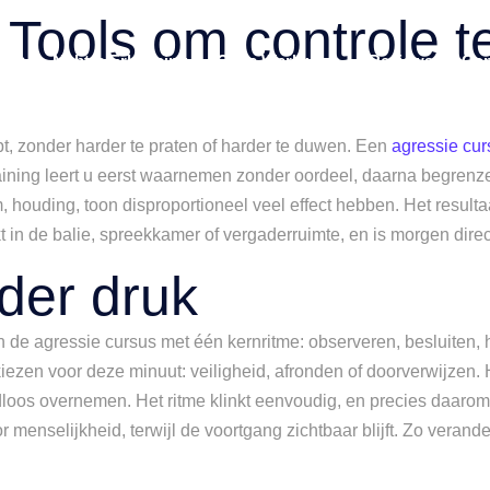
 Tools om controle t
n
Nobtra Erkenning
Onze Werkwijze
Reviews
Con
t, zonder harder te praten of harder te duwen. Een
agressie cur
training leert u eerst waarnemen zonder oordeel, daarna begren
, houding, toon disproportioneel veel effect hebben. Het resulta
 in de balie, spreekkamer of vergaderruimte, en is morgen dire
der druk
 agressie cursus met één kernritme: observeren, besluiten, han
kiezen voor deze minuut: veiligheid, afronden of doorverwijzen. 
os overnemen. Het ritme klinkt eenvoudig, en precies daarom bli
r menselijkheid, terwijl de voortgang zichtbaar blijft. Zo verand