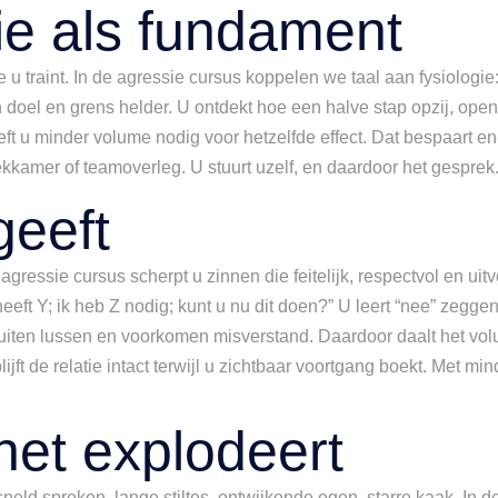
ie als fundament
u traint. In de agressie cursus koppelen we taal aan fysiologie:
 doel en grens helder. U ontdekt hoe een halve stap opzij, op
u minder volume nodig voor hetzelfde effect. Dat bespaart ener
eekkamer of teamoverleg. U stuurt uzelf, en daardoor het gespre
geeft
ressie cursus scherpt u zinnen die feitelijk, respectvol en ui
dat heeft Y; ik heb Z nodig; kunt u nu dit doen?” U leert “nee” ze
 sluiten lussen en voorkomen misverstand. Daardoor daalt het vo
jft de relatie intact terwijl u zichtbaar voortgang boekt. Met min
het explodeert
neld spreken, lange stiltes, ontwijkende ogen, starre kaak. In d