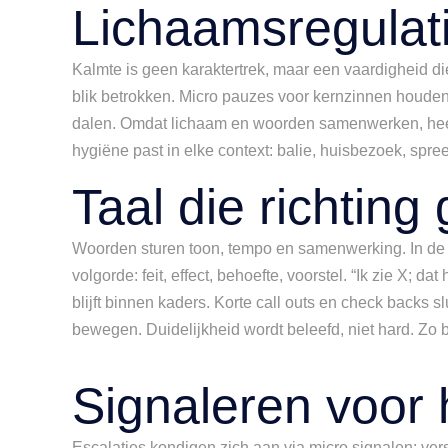
Lichaamsregulat
Kalmte is geen karaktertrek, maar een vaardigheid die 
blik betrokken. Micro pauzes voor kernzinnen houden
dalen. Omdat lichaam en woorden samenwerken, heeft 
hygiëne past in elke context: balie, huisbezoek, spr
Taal die richting 
Woorden sturen toon, tempo en samenwerking. In de ag
volgorde: feit, effect, behoefte, voorstel. “Ik zie X; 
blijft binnen kaders. Korte call outs en check backs
bewegen. Duidelijkheid wordt beleefd, niet hard. Zo bli
Signaleren voor 
Escalaties kondigen zich aan via micro signalen: vers