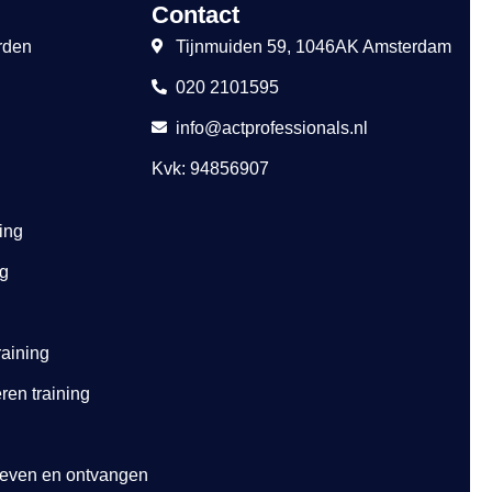
Contact
rden
Tijnmuiden 59, 1046AK Amsterdam
020 2101595
info@actprofessionals.nl
Kvk: 94856907
ing
ng
raining
ren training
geven en ontvangen