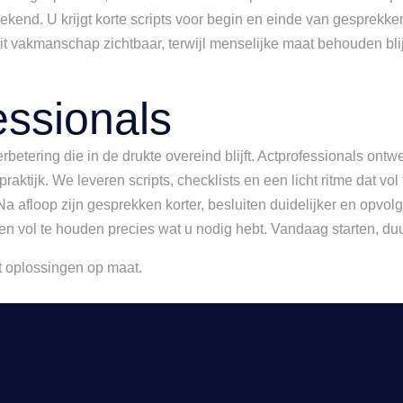
fsprekend. U krijgt korte scripts voor begin en einde van gespr
eit vakmanschap zichtbaar, terwijl menselijke maat behouden blij
ssionals
etering die in de drukte overeind blijft. Actprofessionals ontw
praktijk. We leveren scripts, checklists en een licht ritme dat v
 afloop zijn gesprekken korter, besluiten duidelijker en opvolgi
n vol te houden precies wat u nodig hebt. Vandaag starten, duu
 oplossingen op maat.