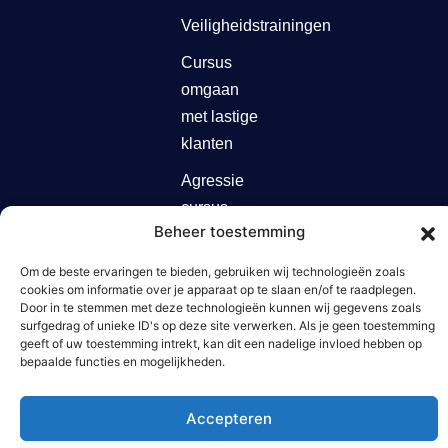
Veiligheidstrainingen
Cursus
omgaan
met lastige
klanten
Agressie
cursus
Beheer toestemming
Agressietraining
zorg
Om de beste ervaringen te bieden, gebruiken wij technologieën zoals
cookies om informatie over je apparaat op te slaan en/of te raadplegen.
Door in te stemmen met deze technologieën kunnen wij gegevens zoals
surfgedrag of unieke ID's op deze site verwerken. Als je geen toestemming
geeft of uw toestemming intrekt, kan dit een nadelige invloed hebben op
bepaalde functies en mogelijkheden.
© 2025 Act Professionals –
Website gemaakt door
Alle rechten voorbehouden.
Arkdesign.nl
Accepteren