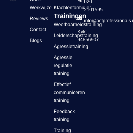
020
Werkwijze
Klachtenformulier
2101595
Trainingen
Reviews
info@actprofessionals.
Weerbaarheidstraining
Contact
Kvk:
Leiderschapstraining
94856907
Blogs
Agressietraining
Agressie
regulatie
training
Effectief
communiceren
training
Feedback
training
Training