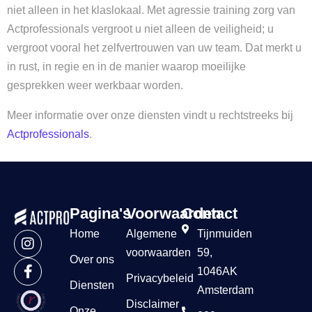
niet alleen in het klaslokaal. Met agressie training zorg van
Actprofessionals vergroot u niet alleen de veiligheid; u
vergroot vooral het zelfvertrouwen van uw team. Dat merkt u
in rust, in regie en in de manier waarop moeilijke
gesprekken weer werkbaar worden.
Meer informatie over onze diensten vindt u rechtstreeks bij
Actprofessionals
.
Pagina's
Voorwaarden
Contact
Home
Algemene
Tijnmuiden
voorwaarden
59,
Over ons
1046AK
Privacybeleid
Diensten
Amsterdam
Disclaimer
Onze