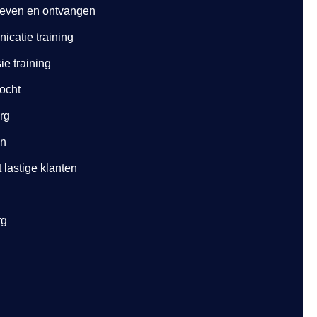
geven en ontvangen
catie training
e training
ocht
org
en
lastige klanten
rg