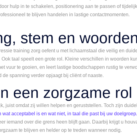
oor hulp in te schakelen, positionering aan te passen of tijdeli
ofessioneel te blijven handelen in lastige contactmomenten.
ing, stem en woorde
gressie training zorg oefent u met lichaamstaal die veilig en duide
ok taal speelt een grote rol. Kleine verschillen in woorden ku
et vuur te gooien, en leert lastige boodschappen rustig te ver
 de spanning verder opjaagt bij cliënt of naaste.
in een zorgzame rol
, juist omdat zij willen helpen en geruststellen. Toch zijn duide
wat acceptabel is en wat niet, in taal die past bij uw doelgroep
r iemand over die grens heen blijft gaan. Daarbij krijgt u houva
orgzaam te blijven en helder op te treden wanneer nodig.