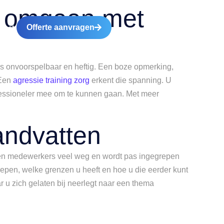
el omgaan met
Offerte aanvragen
tact
ms onvoorspelbaar en heftig. Een boze opmerking,
 Een
agressie training zorg
erkent die spanning. U
professioneler mee om te kunnen gaan. Met meer
handvatten
likken medewerkers veel weg en wordt pas ingegrepen
roepen, welke grenzen u heeft en hoe u die eerder kunt
 u zich gelaten bij neerlegt naar een thema