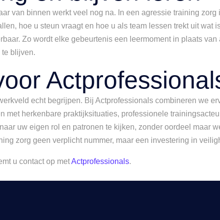
ar van binnen werkt veel nog na. In een agressie training zorg i
len, hoe u steun vraagt en hoe u als team lessen trekt uit wat i
eerbaar. Zo wordt elke gebeurtenis een leermoment in plaats van 
te blijven.
oor Actprofessional
 uw werkveld echt begrijpen. Bij Actprofessionals combineren we 
 met herkenbare praktijksituaties, professionele trainingsacteu
ar uw eigen rol en patronen te kijken, zonder oordeel maar wel ee
ining zorg geen verplicht nummer, maar een investering in veil
emt u contact op met
Actprofessionals
.