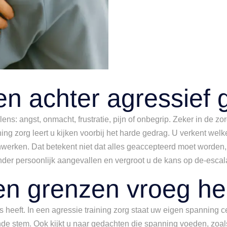
ken achter agressief
ns: angst, onmacht, frustratie, pijn of onbegrip. Zeker in de zo
aining zorg leert u kijken voorbij het harde gedrag. U verkent we
rken. Dat betekent niet dat alles geaccepteerd moet worden, 
minder persoonlijk aangevallen en vergroot u de kans op de-esc
en grenzen vroeg h
s heeft. In een agressie training zorg staat uw eigen spanning ce
e stem. Ook kijkt u naar gedachten die spanning voeden, zoals “