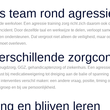
 team rond agressie
p de werkvloer. Een agressie training zorg richt zich daarom ook 
incident. Door dezelfde taal en werkwijze te delen, verloopt sa
ndersteunen. Dat vergroot niet alleen de veiligheid, maar ook h
 moet overleven.
verschillende zorgco
 jeugdzorg, GGZ, gehandicaptenzorg of ziekenhuis. Een agressie 
rust bij medicatieweigering tot dreiging aan de balie of spannin
interventies verschil maken: een andere vraag, positie, timing of
elgroep en bij uw persoonlijkheid.
ng en blijven leren