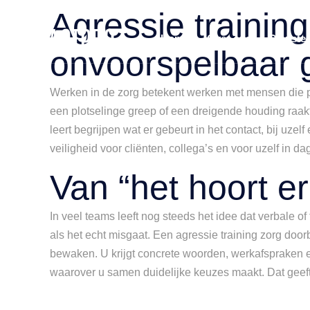
Agressie trainin
Home
Over ons
Dienste
onvoorspelbaar 
Werken in de zorg betekent werken met mensen die pi
een plotselinge greep of een dreigende houding raakt
leert begrijpen wat er gebeurt in het contact, bij uz
veiligheid voor cliënten, collega’s en voor uzelf in dag
Van “het hoort e
In veel teams leeft nog steeds het idee dat verbale 
als het echt misgaat. Een agressie training zorg door
bewaken. U krijgt concrete woorden, werkafspraken en
waarover u samen duidelijke keuzes maakt. Dat geeft 