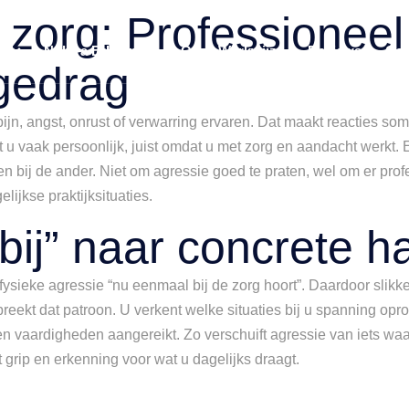
g zorg: Professione
n
Nobtra Erkenning
Onze Werkwijze
Reviews
Con
gedrag
jn, angst, onrust of verwarring ervaren. Dat maakt reacties so
 u vaak persoonlijk, juist omdat u met zorg en aandacht werkt.
elf en bij de ander. Niet om agressie goed te praten, wel om er 
elijkse praktijksituaties.
rbij” naar concrete 
of fysieke agressie “nu eenmaal bij de zorg hoort”. Daardoor s
breekt dat patroon. U verkent welke situaties bij u spanning op
 vaardigheden aangereikt. Zo verschuift agressie van iets waar
grip en erkenning voor wat u dagelijks draagt.