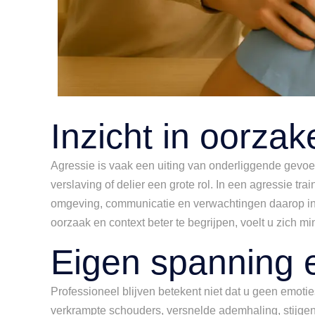
Inzicht in oorza
Agressie is vaak een uiting van onderliggende gevoele
verslaving of delier een grote rol. In een agressie tr
omgeving, communicatie en verwachtingen daarop inwe
oorzaak en context beter te begrijpen, voelt u zich 
Eigen spanning 
Professioneel blijven betekent niet dat u geen emotie
verkrampte schouders, versnelde ademhaling, stijgend