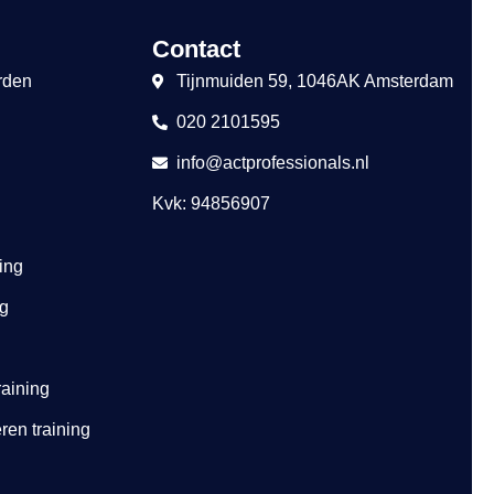
Contact
rden
Tijnmuiden 59, 1046AK Amsterdam
020 2101595
info@actprofessionals.nl
Kvk: 94856907
ing
ng
raining
ren training