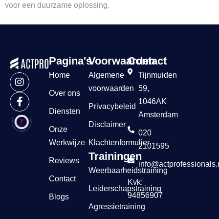
voor een duurzame oplossing.
Pagina's
Voorwaarden
Contact
Home
Algemene
Tijnmuiden
voorwaarden
59,
Over ons
1046AK
Privacybeleid
Diensten
Amsterdam
Disclaimer
Onze
020
Werkwijze
Klachtenformulier
2101595
Trainingen
Reviews
info@actprofessionals.
Weerbaarheidstraining
Contact
Kvk:
Leiderschapstraining
94856907
Blogs
Agressietraining