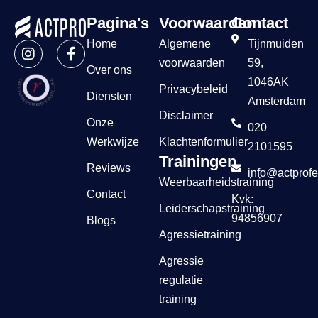
Pagina's
Voorwaarden
Contact
Home
Algemene
Tijnmuiden
voorwaarden
59,
Over ons
1046AK
Privacybeleid
Diensten
Amsterdam
Disclaimer
Onze
020
Werkwijze
Klachtenformulier
2101595
Trainingen
Reviews
info@actprofe
Weerbaarheidstraining
Contact
Kvk:
Leiderschapstraining
94856907
Blogs
Agressietraining
Agressie
regulatie
training