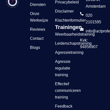
Privacybeleid
Diensten
Amsterdam
Disclaimer
Onze
020
Werkwijze
Klachtenformulier
2101595
Trainingen
Reviews
info@actprofe
Weerbaarheidstraining
Contact
Kvk:
Leiderschapstraining
94856907
Blogs
Agressietraining
Agressie
regulatie
training
Effectief
communiceren
training
Feedback