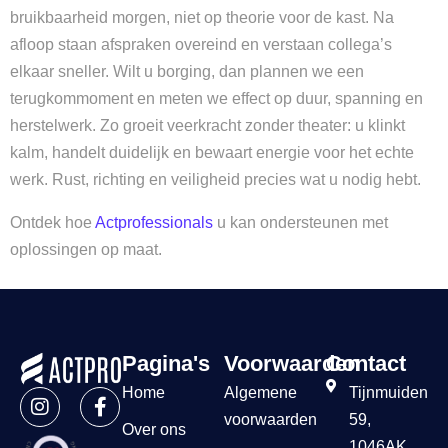
bruikbaarheid morgen, niet op theorie voor de kast. Na
afloop staan afspraken overeind en verstaan collega’s
elkaar sneller. Wilt u borging, dan plannen we een
terugkommoment en meten we effect op duur, spanning en
herstelwerk. Zo groeit veerkracht zonder theater: u klinkt
kalm, handelt duidelijk en bewaart energie voor het echte
werk. Rust, richting en veiligheid precies wat u nodig hebt.
Ontdek hoe
Actprofessionals
u kan ondersteunen met
oplossingen op maat.
Pagina's
Voorwaarden
Contact
Home
Algemene
Tijnmuiden
voorwaarden
59,
Over ons
1046AK