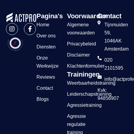
Pagina's
Voorwaarden
Contact
Home
Algemene
Tijnmuiden
voorwaarden
59,
Over ons
1046AK
Privacybeleid
Diensten
Amsterdam
Disclaimer
Onze
020
Werkwijze
Klachtenformulier
2101595
Trainingen
Reviews
info@actprofe
Weerbaarheidstraining
Contact
Kvk:
Leiderschapstraining
94856907
Blogs
Agressietraining
Agressie
regulatie
training