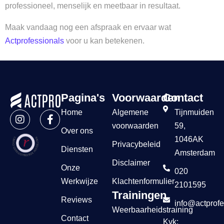
professioneel, menselijk en meetbaar in resultaat.
Maak vandaag nog een afspraak en ervaar wat
Actprofessionals
voor u kan betekenen.
Pagina's
Voorwaarden
Contact
Home
Algemene
Tijnmuiden
voorwaarden
59,
Over ons
1046AK
Privacybeleid
Diensten
Amsterdam
Disclaimer
Onze
020
Werkwijze
Klachtenformulier
2101595
Trainingen
Reviews
info@actprofe
Weerbaarheidstraining
Contact
Kvk: