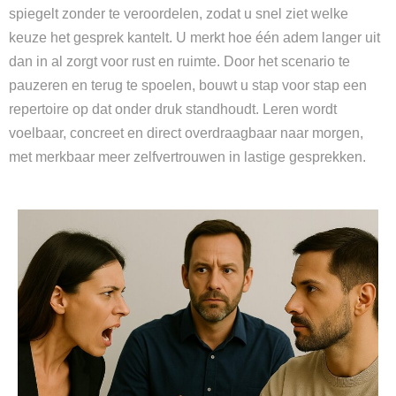
spiegelt zonder te veroordelen, zodat u snel ziet welke
keuze het gesprek kantelt. U merkt hoe één adem langer uit
dan in al zorgt voor rust en ruimte. Door het scenario te
pauzeren en terug te spoelen, bouwt u stap voor stap een
repertoire op dat onder druk standhoudt. Leren wordt
voelbaar, concreet en direct overdraagbaar naar morgen,
met merkbaar meer zelfvertrouwen in lastige gesprekken.