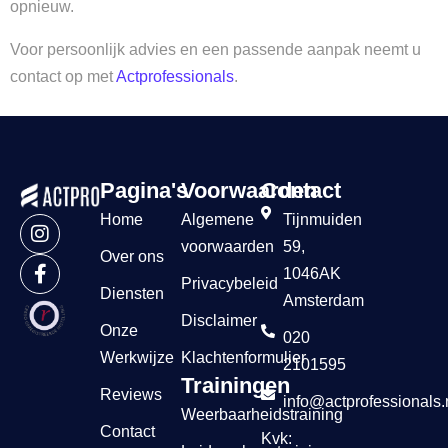
opnieuw.
Voor persoonlijk advies en een passende aanpak neemt u
contact op met
Actprofessionals
.
Pagina's
Voorwaarden
Contact
Home
Algemene
Tijnmuiden
voorwaarden
59,
Over ons
1046AK
Privacybeleid
Diensten
Amsterdam
Disclaimer
Onze
020
Werkwijze
Klachtenformulier
2101595
Trainingen
Reviews
info@actprofessionals.
Weerbaarheidstraining
Contact
Kvk: