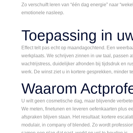
Zo verschuift leren van “één dag energie” naar “weke
emotionele nasleep.
Toepassing in uw 
Effect telt pas echt op maandagochtend. Een weerbaar
werkplaats. We schrijven zinnen in uw taal, passen a
wachtrijstress, duidelijker afronden bij tijdsdruk en 
werk. De winst ziet u in kortere gesprekken, minder
Waarom Actprofe
U wilt geen cosmetische dag, maar blijvende verbeter
We meten, finetunen en leveren oefenkaarten plus ee
afspraken blijven staan. Het resultaat: kortere escal
modulair, in company of blended. Zo wordt professi
samen een plan dat past, werkt en vol te houden is.