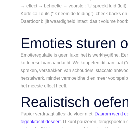
→ effect → behoefte → voorstel: “U spreekt luid (feit); 
Korte call outs (“ik neem de leiding”), check backs e
Daardoor blijft waardigheid intact, daalt volume hoo
Emoties sturen 
Emotieregulatie is geen luxe; het is werkhygiëne. Ee
korte reset van aandacht. We koppelen dit aan taal (“
spreken, verstrakken van schouders, staccato antwoor
herstelwerk, minder vermoeidheid en meer voorspelba
het meeste effect heeft.
Realistisch oef
Papier verdraagt alles; de vloer niet.
Daarom werkt ee
tegenkracht doseert.
U kunt pauzeren, terugspoelen en