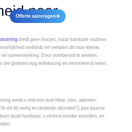
heid naar
Offerte aanvragen
tact
training
biedt geen trucjes, maar trainbare routines
elijkheid verbindt, en vertalen dit naar kleine,
po en samenwerking. Door voorbereid te werken,
ies die gisteren nog willekeurig en vermoeiend leken.
ning werkt u met een kort ritme: zien, ademen,
k wil dit veilig en duidelijk afronden”); pas daarna
 toon daalt hoorbaar, u verliest minder woorden, en
ellen.