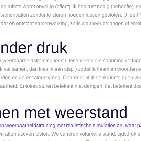
de ruimte wordt onveilig (effect); ik heb rust nodig (behoefte); sp
n samenvatten zonder te sturen houden lussen gesloten. U leert “
rbaar en ontstaat samenwerking, zelfs wanneer belangen of emot
onder druk
n weerbaarheidstraining leert u technieken die spanning verlage
ik vat samen, dan kies ik een stap”) zodat lichaam en woorden e
den en de-escaleert vroeg. Daardoor blijft denkruimte open voo
arheid. Emoties sturen betekent niet dempen; het betekent dos
enen met weerstand
n weerbaarheidstraining met realistische simulaties en, waar p
 alternatieven testen. We variëren volume, afstand, tijdsdruk e