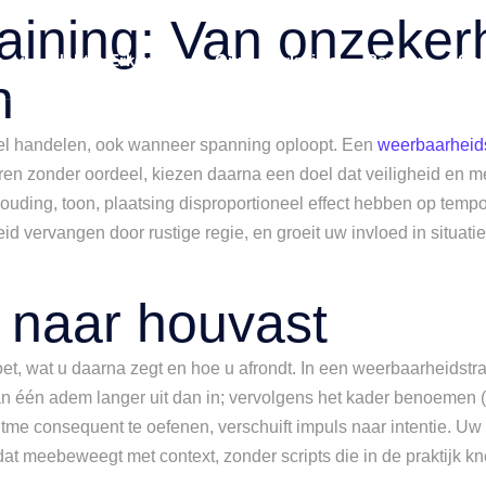
aining: Van onzeker
n
Nobtra Erkenning
Onze Werkwijze
Reviews
Con
n
oneel handelen, ook wanneer spanning oploopt. Een
weerbaarheids
n zonder oordeel, kiezen daarna een doel dat veiligheid en mens
uding, toon, plaatsing disproportioneel effect hebben op tem
eid vervangen door rustige regie, en groeit uw invloed in situat
 naar houvast
t, wat u daarna zegt en hoe u afrondt. In een weerbaarheidstrai
dan één adem langer uit dan in; vervolgens het kader benoemen (“i
itme consequent te oefenen, verschuift impuls naar intentie. Uw
at meebeweegt met context, zonder scripts die in de praktijk kn