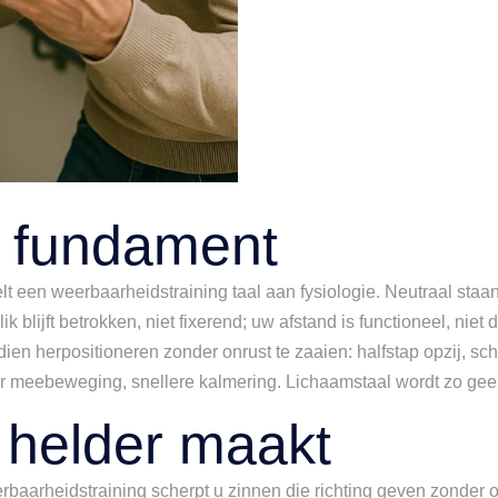
s fundament
een weerbaarheidstraining taal aan fysiologie. Neutraal staan
k blijft betrokken, niet fixerend; uw afstand is functioneel, niet
ien herpositioneren zonder onrust te zaaien: halfstap opzij, sch
eer meebeweging, snellere kalmering. Lichaamstaal wordt zo geen 
 helder maakt
baarheidstraining scherpt u zinnen die richting geven zonder ol