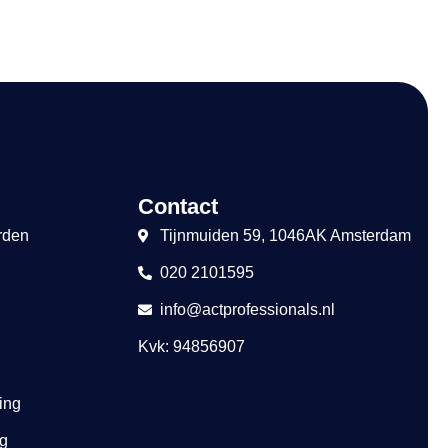
Contact
rden
Tijnmuiden 59, 1046AK Amsterdam
020 2101595
info@actprofessionals.nl
Kvk: 94856907
ing
ng