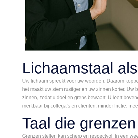
Lichaamstaal al
Uw lichaam spreekt voor uw woorden. Daarom koppelt 
het maakt uw stem rustiger en uw zinnen korter. Uw bli
zinnen, zodat u doel en grens bewaart. U leert bovend
merkbaar bij collega’s en cliënten: minder frictie, m
Taal die grenzen
Grenzen stellen kan scherp en respectvol. In een weer