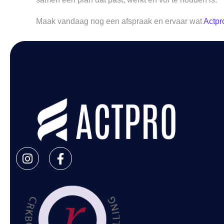
Maak vandaag nog een afspraak en ervaar wat
Actpr