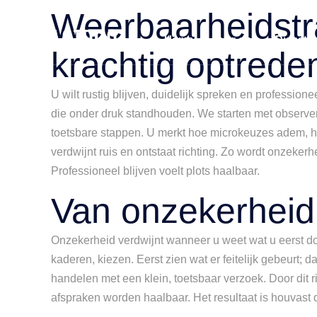
Weerbaarheidstr
Home
Over ons
Dienste
krachtig optrede
U wilt rustig blijven, duidelijk spreken en professi
die onder druk standhouden. We starten met observere
toetsbare stappen. U merkt hoe microkeuzes adem, ho
verdwijnt ruis en ontstaat richting. Zo wordt onzekerh
Professioneel blijven voelt plots haalbaar.
Van onzekerheid
Onzekerheid verdwijnt wanneer u weet wat u eerst doe
kaderen, kiezen. Eerst zien wat er feitelijk gebeurt; 
handelen met een klein, toetsbaar verzoek. Door dit r
afspraken worden haalbaar. Het resultaat is houvast d