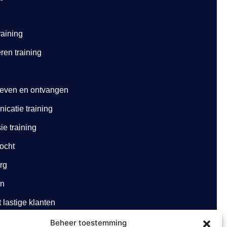
raining
ren training
geven en ontvangen
catie training
e training
ocht
org
en
lastige klanten
Beheer toestemming