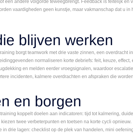
 of één andere volgorde teweegbrengt. Feedback is feitelijk en 
orden vaardigheden geen kunstje, maar vakmanschap dat u in 
ie blijven werken
raining borgt teamwork met drie vaste zinnen, een overdracht in
idinggevenden normaliseren korte debriefs: feit, keuze, effect,
rugdekking en melden eerder vroegsignalen, waardoor escalaties 
kortere incidenten, kalmere overdrachten en afspraken die worde
en en borgen
raining koppelt doelen aan indicatoren: tijd tot kalmering, duidel
 kiezen twee verbeterpunten en toetsen na korte cycli opnieuw. 
 in drie lagen: checklist op de plek van handelen, mini oefenin