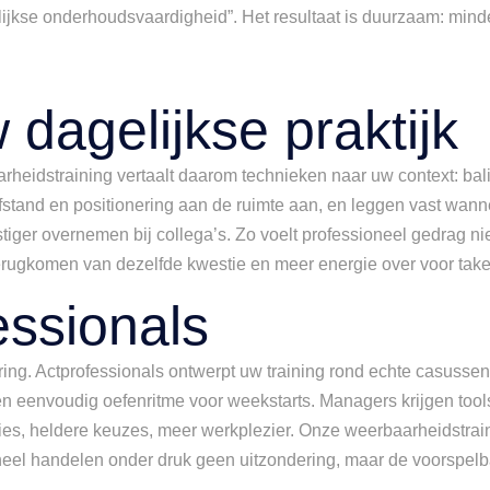
lijkse onderhoudsvaardigheid”. Het resultaat is duurzaam: mind
dagelijkse praktijk
heidstraining vertaalt daarom technieken naar uw context: bali
fstand en positionering aan de ruimte aan, en leggen vast wanne
rustiger overnemen bij collega’s. Zo voelt professioneel gedrag ni
 terugkomen van dezelfde kwestie en meer energie over voor ta
ssionals
ing. Actprofessionals ontwerpt uw training rond echte casussen
n eenvoudig oefenritme voor weekstarts. Managers krijgen tools
aties, heldere keuzes, meer werkplezier. Onze weerbaarheidstrain
oneel handelen onder druk geen uitzondering, maar de voorspe