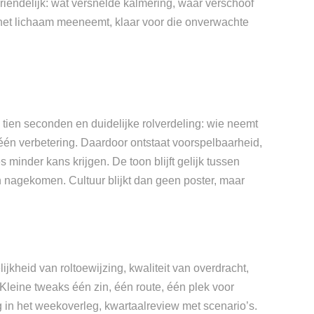
vriendelijk: wat versnelde kalmering, waar verschoof
het lichaam meeneemt, klaar voor die onverwachte
 tien seconden en duidelijke rolverdeling: wie neemt
 één verbetering. Daardoor ontstaat voorspelbaarheid,
minder kans krijgen. De toon blijft gelijk tussen
n nagekomen. Cultuur blijkt dan geen poster, maar
ijkheid van roltoewijzing, kwaliteit van overdracht,
Kleine tweaks één zin, één route, één plek voor
g in het weekoverleg, kwartaalreview met scenario’s.