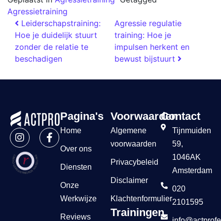
Agressietraining
Leiderschapstraining:
Agressie regulatie
Hoe je duidelijk stuurt
training: Hoe je
zonder de relatie te
impulsen herkent en
beschadigen
bewust bijstuurt
Pagina's
Voorwaarden
Contact
Home
Algemene
Tijnmuiden
voorwaarden
59,
Over ons
1046AK
Privacybeleid
Diensten
Amsterdam
Disclaimer
Onze
020
Werkwijze
Klachtenformulier
2101595
Trainingen
Reviews
info@actprofe