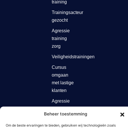
training
Trainingsacteur
gezocht
Agressie
training
zorg
Veiligheidstrainingen
Cursus
omgaan
met lastige
klanten
Agressie
cursus
Beheer toestemming
Agressietraining
Om de beste ervaringen te bieden, gebruiken wij technologieën zoals
zorg