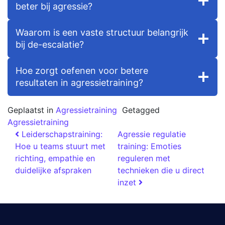
beter bij agressie?
Waarom is een vaste structuur belangrijk
bij de-escalatie?
Hoe zorgt oefenen voor betere
resultaten in agressietraining?
Geplaatst in
Agressietraining
Getagged
Agressietraining
Leiderschapstraining:
Agressie regulatie
Hoe u teams stuurt met
training: Emoties
richting, empathie en
reguleren met
duidelijke afspraken
technieken die u direct
inzet