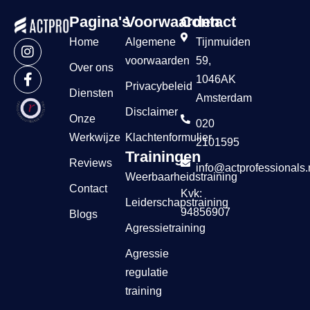
Pagina's
Voorwaarden
Contact
Home
Algemene
Tijnmuiden
voorwaarden
59,
Over ons
1046AK
Privacybeleid
Diensten
Amsterdam
Disclaimer
Onze
020
Werkwijze
Klachtenformulier
2101595
Trainingen
Reviews
info@actprofessionals.
Weerbaarheidstraining
Contact
Kvk:
Leiderschapstraining
94856907
Blogs
Agressietraining
Agressie
regulatie
training