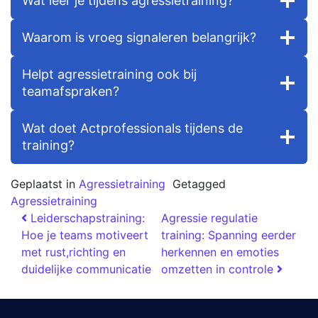
Wat leer je tijdens agressietraining?
Waarom is vroeg signaleren belangrijk?
Helpt agressietraining ook bij
teamafspraken?
Wat doet Actprofessionals tijdens de
training?
Geplaatst in
Agressietraining
Getagged
Agressietraining
Leiderschapstraining:
Agressie regulatie
Hoe je teams motiveert
training: Spanning eerder
met rust,richting en
herkennen en emoties
duidelijke communicatie
omzetten in controle