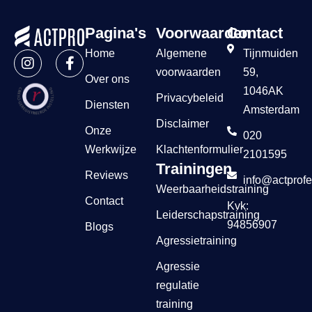
Pagina's
Voorwaarden
Contact
Home
Algemene
Tijnmuiden
voorwaarden
59,
Over ons
1046AK
Privacybeleid
Diensten
Amsterdam
Disclaimer
Onze
020
Werkwijze
Klachtenformulier
2101595
Trainingen
Reviews
info@actprofe
Weerbaarheidstraining
Contact
Kvk:
Leiderschapstraining
94856907
Blogs
Agressietraining
Agressie
regulatie
training