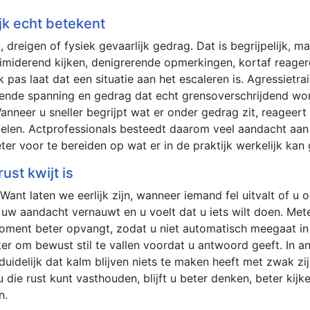
ijk echt betekent
dreigen of fysiek gevaarlijk gedrag. Dat is begrijpelijk, m
ntimiderend kijken, denigrerende opmerkingen, kortaf reager
 pas laat dat een situatie aan het escaleren is. Agressietrai
ende spanning en gedrag dat echt grensoverschrijdend wor
nneer u sneller begrijpt wat er onder gedrag zit, reageert u 
delen. Actprofessionals besteedt daarom veel aandacht aan 
er voor te bereiden op wat er in de praktijk werkelijk kan
ust kwijt is
 Want laten we eerlijk zijn, wanneer iemand fel uitvalt of u
 uw aandacht vernauwt en u voelt dat u iets wilt doen. Mete
 moment beter opvangt, zodat u niet automatisch meegaat in
er om bewust stil te vallen voordat u antwoord geeft. In an
uidelijk dat kalm blijven niets te maken heeft met zwak zij
die rust kunt vasthouden, blijft u beter denken, beter kijk
n.