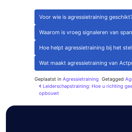
Voor wie is agressietraining geschikt
Waarom is vroeg signaleren van span
Hoe helpt agressietraining bij het st
Wat maakt agressietraining van Actp
Geplaatst in
Agressietraining
Getagged
Agr
Leiderschapstraining: Hoe u richting gee
opbouwt