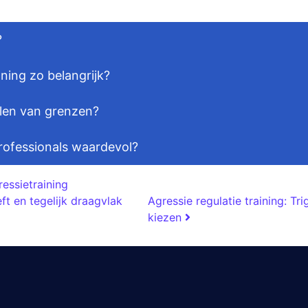
?
ning zo belangrijk?
ellen van grenzen?
rofessionals waardevol?
essietraining
ft en tegelijk draagvlak
Agressie regulatie training: T
kiezen