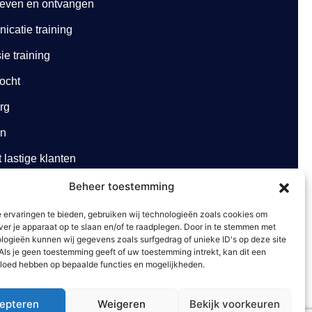
geven en ontvangen
catie training
e training
ocht
org
en
lastige klanten
Beheer toestemming
rg
 ervaringen te bieden, gebruiken wij technologieën zoals cookies om
ver je apparaat op te slaan en/of te raadplegen. Door in te stemmen met
logieën kunnen wij gegevens zoals surfgedrag of unieke ID's op deze site
Als je geen toestemming geeft of uw toestemming intrekt, kan dit een
vloed hebben op bepaalde functies en mogelijkheden.
epteren
Weigeren
Bekijk voorkeuren
Website gemaakt door
Arkdesign.nl