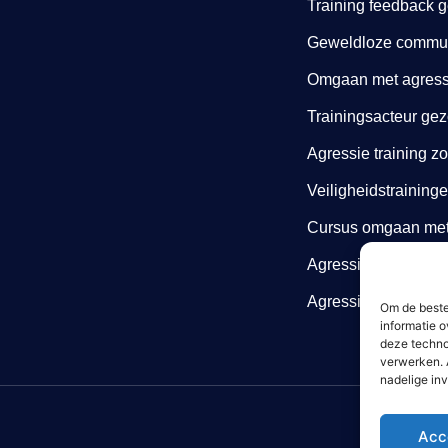
Training feedback 
Geweldloze communi
Omgaan met agressi
Trainingsacteur gez
Agressie training z
Veiligheidstraining
Cursus omgaan met 
Agressie cursus
Agressietraining zo
Om de beste
informatie o
deze techno
verwerken. 
nadelige in
Acc