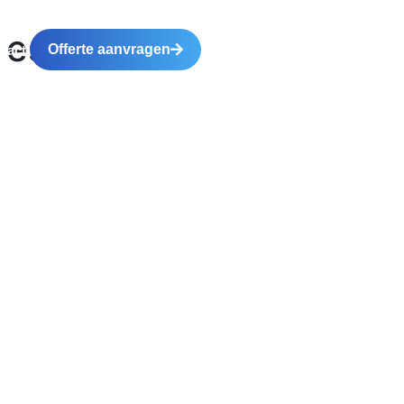
 escaleren
Offerte aanvragen
tact