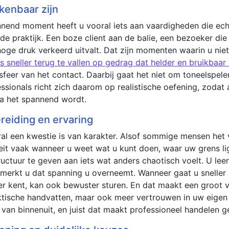
kenbaar zijn
annend moment heeft u vooral iets aan vaardigheden die ec
de praktijk. Een boze client aan de balie, een bezoeker die
hoge druk verkeerd uitvalt. Dat zijn momenten waarin u nie
s sneller terug te vallen op gedrag dat helder en bruikbaar 
sfeer van het contact. Daarbij gaat het niet om toneelspele
sionals richt zich daarom op realistische oefening, zodat ag
ra het spannend wordt.
reiding en ervaring
l een kwestie is van karakter. Alsof sommige mensen het v
oeit vaak wanneer u weet wat u kunt doen, waar uw grens li
ructuur te geven aan iets wat anders chaotisch voelt. U lee
rkt u dat spanning u overneemt. Wanneer gaat u sneller pra
ter kent, kan ook bewuster sturen. En dat maakt een groot v
raktische handvatten, maar ook meer vertrouwen in uw eigen
d van binnenuit, en juist dat maakt professioneel handelen 