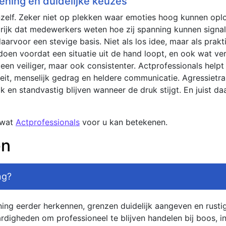
ening en duidelijke keuzes
zelf. Zeker niet op plekken waar emoties hoog kunnen oplo
grijk dat medewerkers weten hoe zij spanning kunnen signa
aarvoor een stevige basis. Niet als los idee, maar als prak
 doen voordat een situatie uit de hand loopt, en ook wat ver
een veiliger, maar ook consistenter. Actprofessionals helpt
eit, menselijk gedrag en heldere communicatie. Agressietrain
k en standvastig blijven wanneer de druk stijgt. En juist da
 wat
Actprofessionals
voor u kan betekenen.
en
ng?
nning eerder herkennen, grenzen duidelijk aangeven en rusti
ardigheden om professioneel te blijven handelen bij boos, 