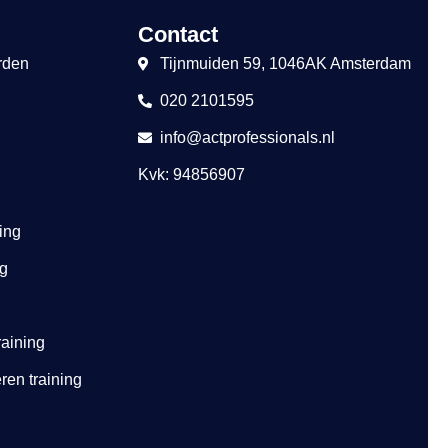
Contact
rden
Tijnmuiden 59, 1046AK Amsterdam
020 2101595
info@actprofessionals.nl
Kvk: 94856907
ing
ng
raining
ren training