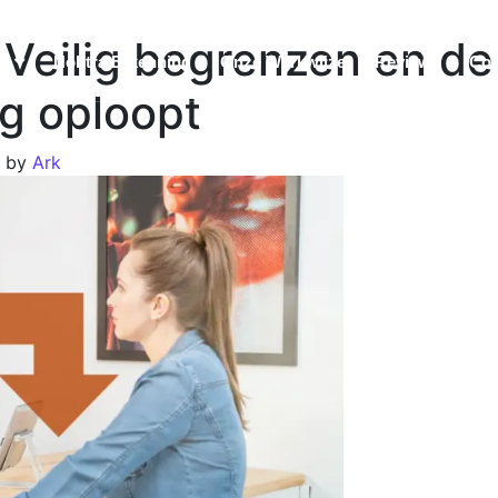
 Veilig begrenzen en de
n
Nobtra Erkenning
Onze Werkwijze
Reviews
Con
g oploopt
)
by
Ark