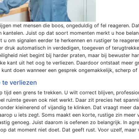
ijgen met mensen die boos, ongeduldig of fel reageren. D
n kantelen. Juist op dat soort momenten merkt u hoe belangr
t u om signalen eerder te herkennen en rustiger te reageren
 druk automatisch in verdedigen, toegeven of terugtrekken
eiligheid niet begint bij harder praten, maar bij bewuster ha
ke kant uit het oog te verliezen. Daardoor ontstaat meer gri
 kunt doen wanneer een gesprek ongemakkelijk, scherp of r
 te verliezen
p tijd een grens te trekken. U wilt correct blijven, profess
veel ruimte geven ook niet werkt. Daar zit precies het spann
 zonder kleinerend of vijandig te klinken. Dat vraagt meer 
p u iets zegt. Soms maakt een korte, rustige zin meer ver
lastig genoeg. Juist daarom is oefenen zo belangrijk. In agr
op dat moment niet doet. Dat geeft rust. Voor uzelf, maar