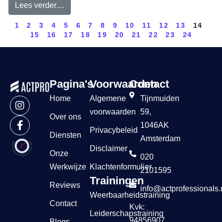
Lees verder…
1
2
3
4
5
6
7
8
9
10
11
12
13
14
15
16
17
18
19
20
21
22
23
24
Pagina's
Voorwaarden
Contact
Home
Algemene
Tijnmuiden
voorwaarden
59,
Over ons
1046AK
Privacybeleid
Diensten
Amsterdam
Disclaimer
Onze
020
Werkwijze
Klachtenformulier
2101595
Trainingen
Reviews
info@actprofessionals.
Weerbaarheidstraining
Contact
Kvk:
Leiderschapstraining
94856907
Blogs