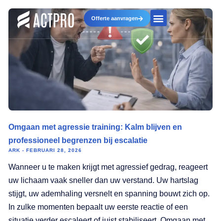
Offerte aanvragen
Omgaan met agressie training: Kalm blijven en
professioneel begrenzen bij escalatie
ARK
FEBRUARI 28, 2026
Wanneer u te maken krijgt met agressief gedrag, reageert
uw lichaam vaak sneller dan uw verstand. Uw hartslag
stijgt, uw ademhaling versnelt en spanning bouwt zich op.
In zulke momenten bepaalt uw eerste reactie of een
situatie verder escaleert of juist stabiliseert. Omgaan met