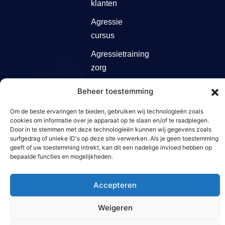
klanten
Agressie
cursus
Agressietraining
zorg
Beheer toestemming
Om de beste ervaringen te bieden, gebruiken wij technologieën zoals
cookies om informatie over je apparaat op te slaan en/of te raadplegen.
© 2025 Act Professionals –
Website gemaakt door
Door in te stemmen met deze technologieën kunnen wij gegevens zoals
Alle rechten voorbehouden.
Arkdesign.nl
surfgedrag of unieke ID's op deze site verwerken. Als je geen toestemming
geeft of uw toestemming intrekt, kan dit een nadelige invloed hebben op
bepaalde functies en mogelijkheden.
Accepteren
Weigeren