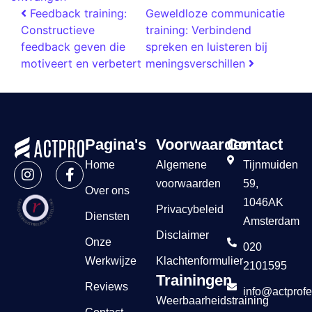
Feedback training:
Geweldloze communicatie
Constructieve
training: Verbindend
feedback geven die
spreken en luisteren bij
motiveert en verbetert
meningsverschillen
Pagina's
Voorwaarden
Contact
Home
Algemene
Tijnmuiden
voorwaarden
59,
Over ons
1046AK
Privacybeleid
Diensten
Amsterdam
Disclaimer
Onze
020
Werkwijze
Klachtenformulier
2101595
Trainingen
Reviews
info@actprofe
Weerbaarheidstraining