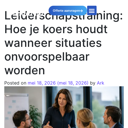
Leiderschapstraining:
Offerte aanvragen
Hoe je koers houdt
wanneer situaties
onvoorspelbaar
worden
Posted on
mei 18, 2026
(mei 18, 2026)
by
Ark