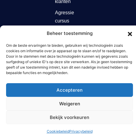
klanten
Agressie
cursus
Agressietraining
Beheer toestemming
zorg
Om de beste ervaringen te bieden, gebruiken wij technologieën zoals
cookies om informatie over je apparaat op te slaan en/of te raadplegen.
Door in te stemmen met deze technologieën kunnen wij gegevens zoals
surfgedrag of unieke ID's op deze site verwerken. Als je geen toestemming
geeft of uw toestemming intrekt, kan dit een nadelige invloed hebben op
© 2025 Act Professionals –
Website gemaakt door
bepaalde functies en mogelijkheden.
Alle rechten voorbehouden.
Arkdesign.nl
Accepteren
Weigeren
Bekijk voorkeuren
Cookiebeleid
Privacybeleid