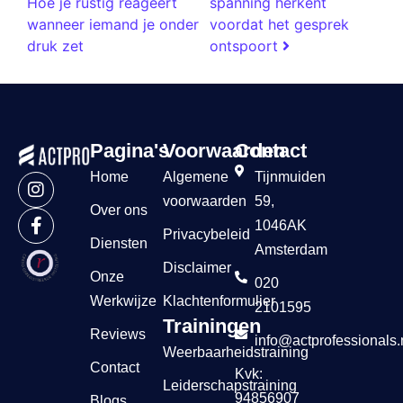
Hoe je rustig reageert
spanning herkent
wanneer iemand je onder
voordat het gesprek
druk zet
ontspoort
Pagina's
Voorwaarden
Contact
Home
Algemene
Tijnmuiden
voorwaarden
59,
Over ons
1046AK
Privacybeleid
Diensten
Amsterdam
Disclaimer
Onze
020
Werkwijze
Klachtenformulier
2101595
Trainingen
Reviews
info@actprofessionals.
Weerbaarheidstraining
Contact
Kvk:
Leiderschapstraining
94856907
Blogs