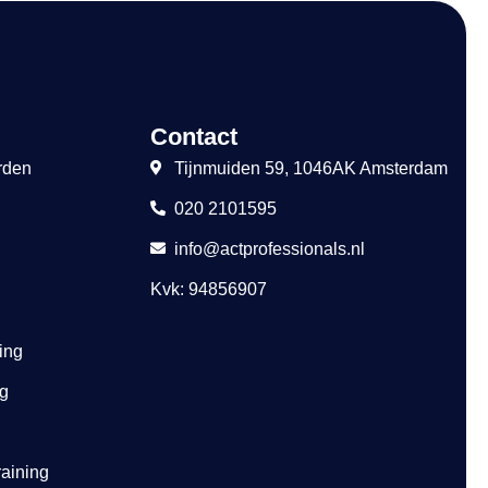
Contact
rden
Tijnmuiden 59, 1046AK Amsterdam
020 2101595
info@actprofessionals.nl
Kvk: 94856907
ing
ng
raining