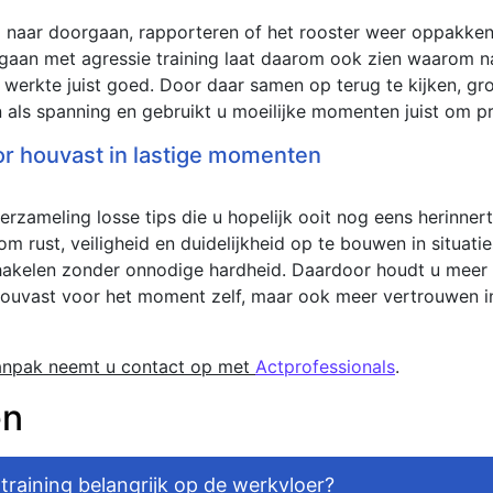
 naar doorgaan, rapporteren of het rooster weer oppakken.
gaan met agressie training laat daarom ook zien waarom na
 werkte juist goed. Door daar samen op terug te kijken, gr
n als spanning en gebruikt u moeilijke momenten juist om p
or houvast in lastige momenten
erzameling losse tips die u hopelijk ooit nog eens herinne
 om rust, veiligheid en duidelijkheid op te bouwen in situat
hakelen zonder onnodige hardheid. Daardoor houdt u meer
 houvast voor het moment zelf, maar ook meer vertrouwen i
aanpak neemt u contact op met
Actprofessionals
.
en
raining belangrijk op de werkvloer?