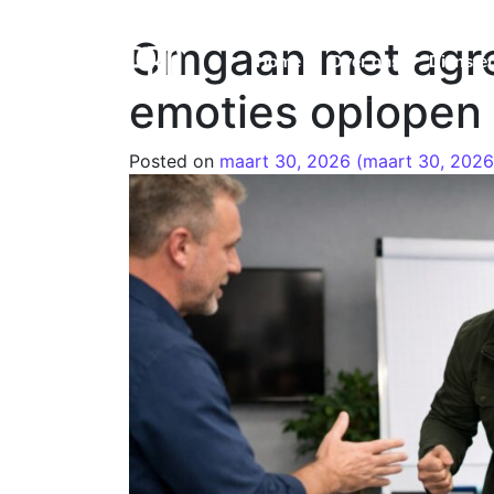
Omgaan met agres
Home
Over ons
Dienste
emoties oplopen
Posted on
maart 30, 2026
(maart 30, 202