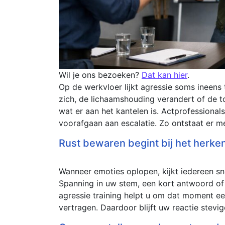
Wil je ons bezoeken?
Dat kan hier
.
Op de werkvloer lijkt agressie soms ineens t
zich, de lichaamshouding verandert of de t
wat er aan het kantelen is. Actprofessional
voorafgaan aan escalatie. Zo ontstaat er me
Rust bewaren begint bij het herke
Wanneer emoties oplopen, kijkt iedereen sn
Spanning in uw stem, een kort antwoord of 
agressie training helpt u om dat moment eer
vertragen. Daardoor blijft uw reactie stevig