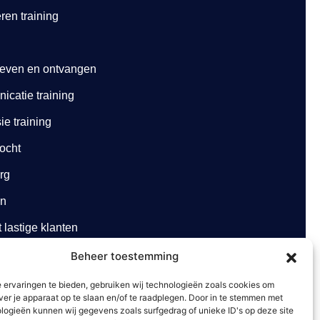
ren training
geven en ontvangen
catie training
e training
ocht
org
en
lastige klanten
Beheer toestemming
rg
 ervaringen te bieden, gebruiken wij technologieën zoals cookies om
ver je apparaat op te slaan en/of te raadplegen. Door in te stemmen met
logieën kunnen wij gegevens zoals surfgedrag of unieke ID's op deze site