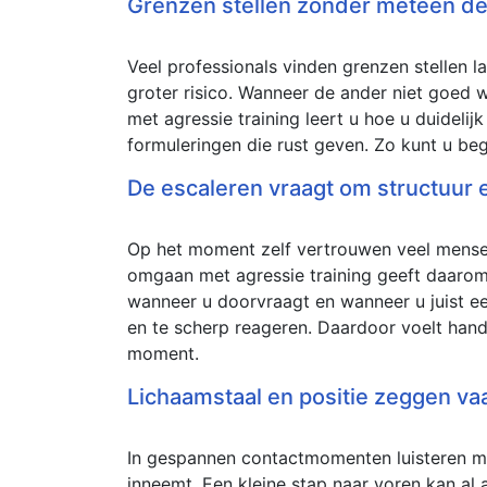
Grenzen stellen zonder meteen de 
Veel professionals vinden grenzen stellen las
groter risico. Wanneer de ander niet goed w
met agressie training leert u hoe u duideli
formuleringen die rust geven. Zo kunt u begr
De escaleren vraagt om structuur e
Op het moment zelf vertrouwen veel mensen o
omgaan met agressie training geeft daarom
wanneer u doorvraagt en wanneer u juist e
en te scherp reageren. Daardoor voelt hand
moment.
Lichaamstaal en positie zeggen v
In gespannen contactmomenten luisteren men
inneemt. Een kleine stap naar voren kan al