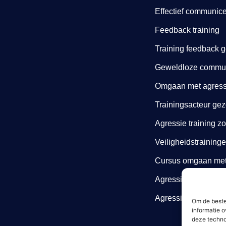
Effectief communice
Feedback training
Training feedback 
Geweldloze communi
Omgaan met agressi
Trainingsacteur gez
Agressie training z
Veiligheidstraining
Cursus omgaan met 
Agressie cursus
Agressietraining zo
Om de beste
informatie o
deze techno