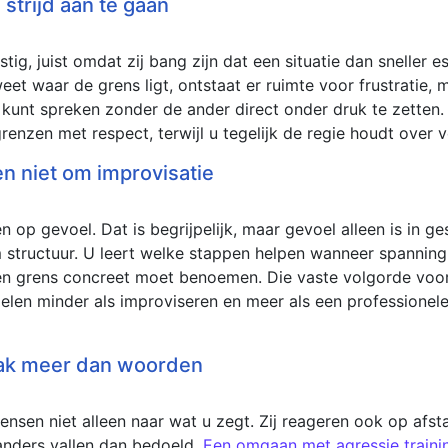
strijd aan te gaan
tig, juist omdat zij bang zijn dat een situatie dan sneller e
eet waar de grens ligt, ontstaat er ruimte voor frustratie,
jk kunt spreken zonder de ander direct onder druk te zetten
enzen met respect, terwijl u tegelijk de regie houdt over v
n niet om improvisatie
p gevoel. Dat is begrijpelijk, maar gevoel alleen is in ges
 structuur. U leert welke stappen helpen wanneer spanning
en grens concreet moet benoemen. Die vaste volgorde voor
elen minder als improviseren en meer als een professionele 
aak meer dan woorden
sen niet alleen naar wat u zegt. Zij reageren ook op afst
 anders vallen dan bedoeld.
Een omgaan met agressie traini