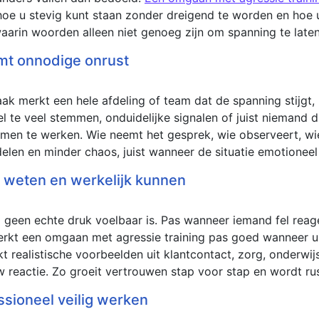
hoe u stevig kunt staan zonder dreigend te worden en hoe u
 waarin woorden alleen niet genoeg zijn om spanning te late
t onnodige onrust
ak merkt een hele afdeling of team dat de spanning stijgt,
l te veel stemmen, onduidelijke signalen of juist niemand 
samen te werken. Wie neemt het gesprek, wie observeert, w
delen en minder chaos, juist wanneer de situatie emotionee
n weten en werkelijk kunnen
g geen echte druk voelbaar is. Pas wanneer iemand fel reage
erkt een omgaan met agressie training pas goed wanneer u 
kt realistische voorbeelden uit klantcontact, zorg, onderwijs
w reactie. Zo groeit vertrouwen stap voor stap en wordt rus
ssioneel veilig werken