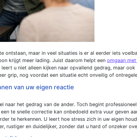
e ontstaan, maar in veel situaties is er al eerder iets voel
oon krijgt meer lading. Juist daarom helpt een
omgaan met a
s leert u niet alleen kijken naar opvallend gedrag, maar ook
er grip, nog voordat een situatie echt onveilig of ontrege
nnen van uw eigen reactie
el naar het gedrag van de ander. Toch begint professioneel
een te snelle correctie kan onbedoeld extra vuur geven aan
der te herkennen. U leert hoe stress zich in uw eigen houd
er, rustiger en duidelijker, zonder dat u hard of onzeker ov