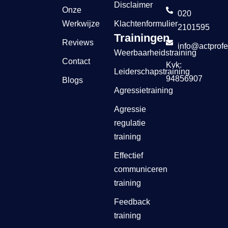
Disclaimer
Onze
020
Werkwijze
Klachtenformulier
2101595
Trainingen
Reviews
info@actprofe
Weerbaarheidstraining
Contact
Kvk:
Leiderschapstraining
94856907
Blogs
Agressietraining
Agressie
regulatie
training
Effectief
communiceren
training
Feedback
training