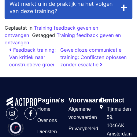
Wat merkt u in de praktijk na het volgen
van deze training?
Geplaatst in
Training feedback geven en
ontvangen
Getagged
Training feedback geven en
ontvangen
Feedback training:
Geweldloze communicatie
Van kritiek naar
training: Conflicten oplossen
constructieve groei
zonder escalatie
Pagina's
Voorwaarden
Contact
Home
Algemene
Tijnmuiden
voorwaarden
59,
Over ons
1046AK
Privacybeleid
Diensten
Amsterdam