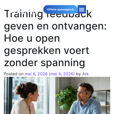
Training feedback
Offerte aanvragen
geven en ontvangen:
Hoe u open
gesprekken voert
zonder spanning
Posted on
mei 6, 2026
(mei 6, 2026)
by
Ark