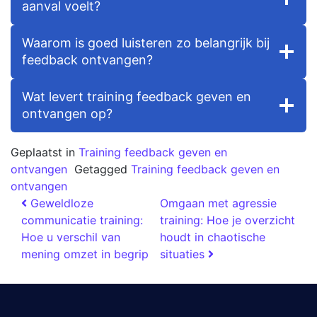
aanval voelt?
Waarom is goed luisteren zo belangrijk bij
feedback ontvangen?
Wat levert training feedback geven en
ontvangen op?
Geplaatst in
Training feedback geven en
ontvangen
Getagged
Training feedback geven en
ontvangen
Geweldloze
Omgaan met agressie
communicatie training:
training: Hoe je overzicht
Hoe u verschil van
houdt in chaotische
mening omzet in begrip
situaties