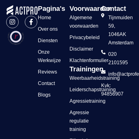
Pagina's
Voorwaarden
Contact
Home
Algemene
Tijnmuiden
voorwaarden
59,
Over ons
1046AK
Privacybeleid
Diensten
Amsterdam
Disclaimer
Onze
020
Werkwijze
Klachtenformulier
2101595
Trainingen
Reviews
info@actprofe
Weerbaarheidstraining
Contact
Kvk:
Leiderschapstraining
94856907
Blogs
Agressietraining
Agressie
regulatie
training