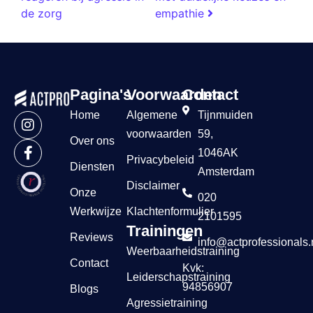
de zorg
empathie
Pagina's
Voorwaarden
Contact
Home
Algemene
Tijnmuiden
voorwaarden
59,
Over ons
1046AK
Privacybeleid
Diensten
Amsterdam
Disclaimer
Onze
020
Werkwijze
Klachtenformulier
2101595
Trainingen
Reviews
info@actprofessionals.
Weerbaarheidstraining
Contact
Kvk:
Leiderschapstraining
94856907
Blogs
Agressietraining