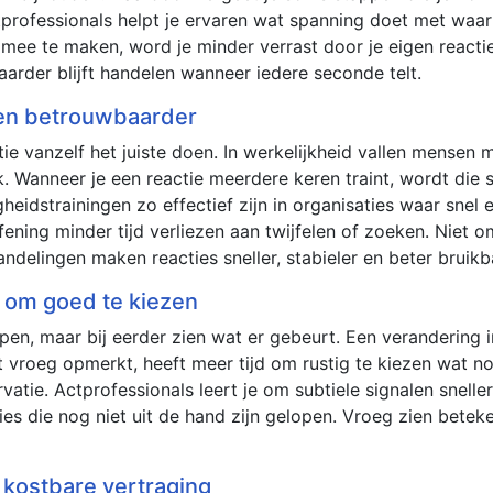
Actprofessionals helpt je ervaren wat spanning doet met wa
mee te maken, word je minder verrast door je eigen reactie
aarder blijft handelen wanneer iedere seconde telt.
 en betrouwbaarder
ie vanzelf het juiste doen. In werkelijkheid vallen mensen 
k. Wanneer je een reactie meerdere keren traint, wordt die
gheidstrainingen zo effectief zijn in organisaties waar snel 
fening minder tijd verliezen aan twijfelen of zoeken. Niet
ndelingen maken reacties sneller, stabieler en beter bruikb
d om goed te kiezen
ijpen, maar bij eerder zien wat er gebeurt. Een verandering
 vroeg opmerkt, heeft meer tijd om rustig te kiezen wat nod
vatie. Actprofessionals leert je om subtiele signalen snelle
ies die nog niet uit de hand zijn gelopen. Vroeg zien beteke
 kostbare vertraging