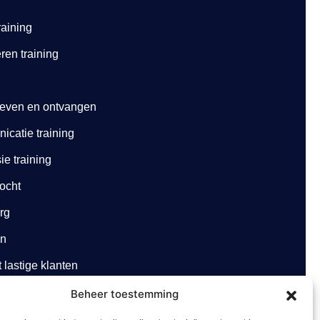
raining
ren training
geven en ontvangen
catie training
e training
ocht
org
en
lastige klanten
Beheer toestemming
rg