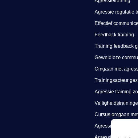
Agressietraining
Agressie regulatie t
Effectief communice
Feedback training
Training feedback 
Geweldloze communi
Omgaan met agressi
Trainingsacteur gez
Agressie training z
Veiligheidstraining
Cursus omgaan met 
Agressie cursus
Agressietraining zo