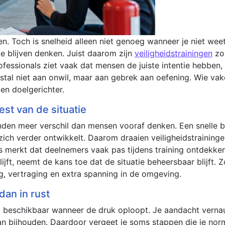
n. Toch is snelheid alleen niet genoeg wanneer je niet we
te blijven denken. Juist daarom zijn
veiligheidstrainingen
zo 
ofessionals ziet vaak dat mensen de juiste intentie hebbe
stal niet aan onwil, maar aan gebrek aan oefening. Wie vaker 
 en doelgerichter.
est van de situatie
nden meer verschil dan mensen vooraf denken. Een snelle bl
zich verder ontwikkelt. Daarom draaien veiligheidstraining
s merkt dat deelnemers vaak pas tijdens training ontdekken
lijft, neemt de kans toe dat de situatie beheersbaar blijft. Z
, vertraging en extra spanning in de omgeving.
dan in rust
irect beschikbaar wanneer de druk oploopt. Je aandacht vern
kan bijhouden. Daardoor vergeet je soms stappen die je nor