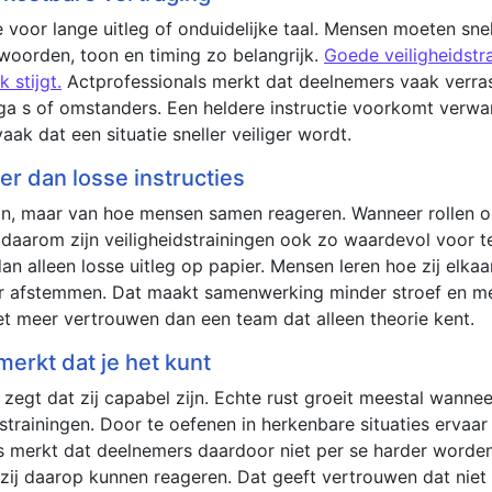
 voor lange uitleg of onduidelijke taal. Mensen moeten snel
woorden, toon en timing zo belangrijk.
Goede veiligheidstra
 stijgt.
Actprofessionals merkt dat deelnemers vaak verrast 
lega s of omstanders. Een heldere instructie voorkomt verw
ak dat een situatie sneller veiliger wordt.
r dan losse instructies
on, maar van hoe mensen samen reageren. Wanneer rollen ond
st daarom zijn veiligheidstrainingen ook zo waardevol voor t
n alleen losse uitleg op papier. Mensen leren hoe zij elkaar
aar afstemmen. Dat maakt samenwerking minder stroef en m
met meer vertrouwen dan een team dat alleen theorie kent.
erkt dat je het kunt
gt dat zij capabel zijn. Echte rust groeit meestal wanneer 
strainingen. Door te oefenen in herkenbare situaties ervaar 
ls merkt dat deelnemers daardoor niet per se harder worden
ij daarop kunnen reageren. Dat geeft vertrouwen dat niet 