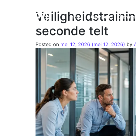
Veiligheidstraini
Home
Over ons
Dienste
seconde telt
Posted on
mei 12, 2026
(mei 12, 2026)
by