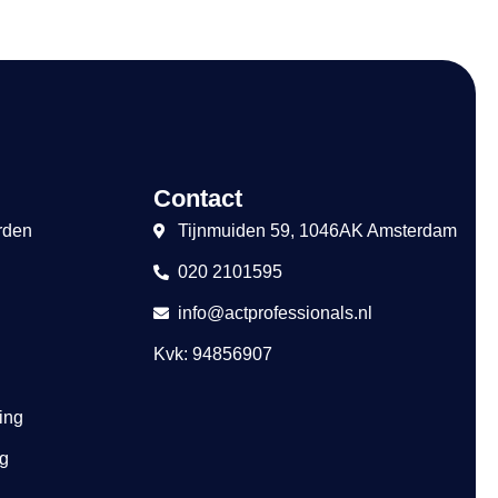
Contact
rden
Tijnmuiden 59, 1046AK Amsterdam
020 2101595
info@actprofessionals.nl
Kvk: 94856907
ing
ng