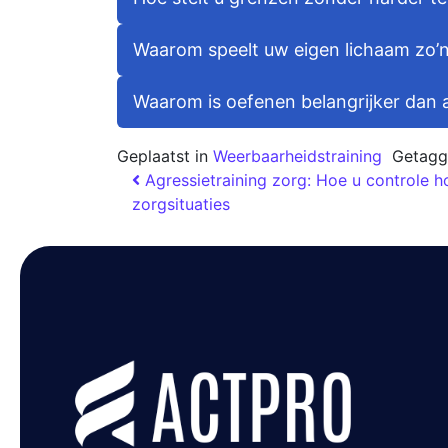
Waarom speelt uw eigen lichaam zo’n 
Waarom is oefenen belangrijker dan a
Geplaatst in
Weerbaarheidstraining
Getag
Agressietraining zorg: Hoe u controle ho
zorgsituaties