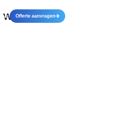
ft wanneer
Offerte aanvragen
tact