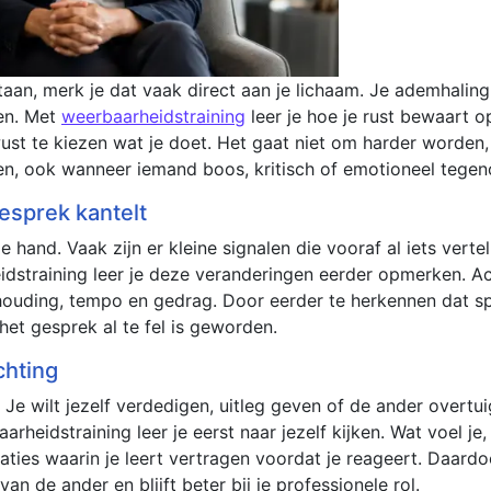
an, merk je dat vaak direct aan je lichaam. Je ademhaling 
ren. Met
weerbaarheidstraining
leer je hoe je rust bewaart 
st te kiezen wat je doet. Het gaat niet om harder worden, 
ren, ook wanneer iemand boos, kritisch of emotioneel tegeno
esprek kantelt
 hand. Vaak zijn er kleine signalen die vooraf al iets vertel
straining leer je deze veranderingen eerder opmerken. Actp
 houding, tempo en gedrag. Door eerder te herkennen dat sp
et gesprek al te fel is geworden.
chting
 Je wilt jezelf verdedigen, uitleg geven of de ander overtui
heidstraining leer je eerst naar jezelf kijken. Wat voel je,
aties waarin je leert vertragen voordat je reageert. Daard
 de ander en blijft beter bij je professionele rol.