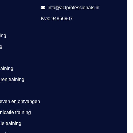
info@actprofessionals.nl
Kvk: 94856907
ing
ng
raining
ren training
geven en ontvangen
catie training
e training