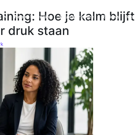
ining: Hoe je kalm blij
n
Nobtra Erkenning
Onze Werkwijze
Reviews
Con
r druk staan
rk