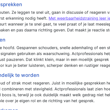
esprekken
n. Ze leggen te snel uit, gaan in discussie of reageren va
rst erkenning nodig heeft.
Met weerbaarheidstraining leer 
eurt wanneer je te snel gaat, te veel praat of je laat mees
aken en pas daarna richting geven. Dat maakt je reactie ste
ven
je hoofd. Gespannen schouders, snelle ademhaling of een st
ie signalen gebruiken als waarschuwing. Actprofessionals he
st pauzeren. Dat klinkt klein, maar in een moeilijk gesprek 
r kun je beter luisteren, scherper denken en rustiger reag
ndelijk te worden
ud of strak moet reageren. Juist in moeilijke gesprekken help
 combineren met stevigheid. Actprofessionals laat zien hoe
 boos is, terwijl je ook duidelijk maakt welk gedrag niet he
role over je eigen rol en de richting van het gesprek.